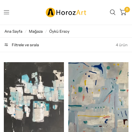
0
Ana Sayfa
/
Mağaza
/
Öykü Ersoy
Filtrele ve sırala
4 ürün