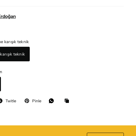
Erdoğan
e karışık teknik
karışık teknik
cm
Twitle
Pinle