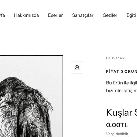
yfa
Hakkımızda
Eserler
Sanatçılar
Geziler
Eğit
HOROZART
FIYAT SORU
Bu ürün ile il
bizimle iletişim
Kuşlar 
0.00TL
Vergi dahildir.