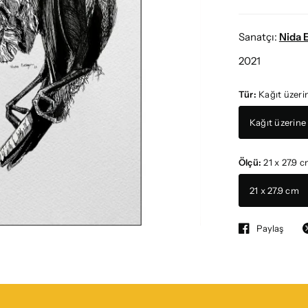
Sanatçı:
Nida 
2021
Tür:
Kağıt üzerin
Kağıt üzerine 
Ölçü:
21 x 27.9 
21 x 27.9 cm
Paylaş