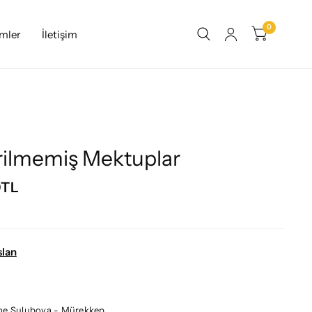
0
imler
İletişim
ilmemiş Mektuplar
0TL
slan
ine Suluboya - Mürekkep