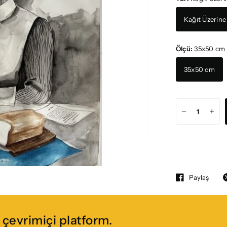
Kağıt Üzerin
Ölçü:
35x50 cm
35x50 cm
Paylaş
çevrimiçi platform.