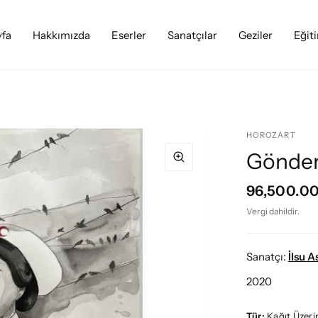
yfa
Hakkımızda
Eserler
Sanatçılar
Geziler
Eğit
HOROZART
Gönder
96,500.0
Vergi dahildir.
Sanatçı:
İlsu A
2020
Tür:
Kağıt Üzer