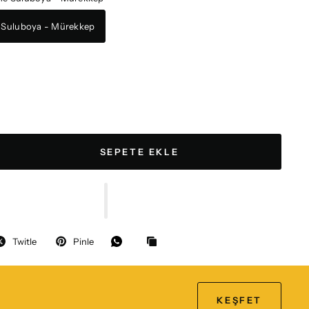
e Suluboya - Mürekkep
SEPETE EKLE
Twitle
Pinle
KEŞFET