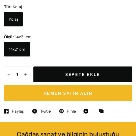
Tür:
Kolaj
Kolaj
Ölçü:
14x21 cm
14x21 cm
SEPETE EKLE
HEMEN SATIN ALIN
Paylaş
Twitle
Pinle
Çağdaş sanat ve bilginin buluştuğu