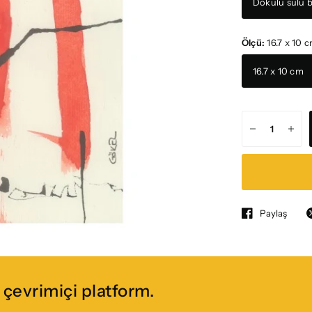
Dokulu sulu b
Ölçü:
16.7 x 10 
16.7 x 10 cm
Paylaş
çevrimiçi platform.