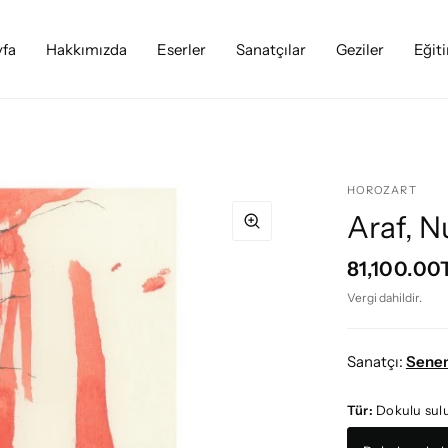
yfa
Hakkımızda
Eserler
Sanatçılar
Geziler
Eğit
HOROZART
Araf, 
81,100.00
Vergi dahildir.
Sanatçı:
Sene
Tür:
Dokulu sul