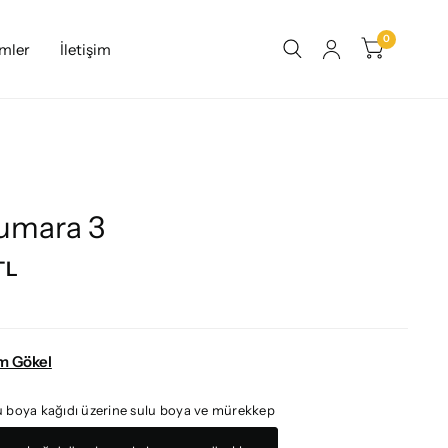
0
imler
İletişim
Numara 3
TL
m Gökel
u boya kağıdı üzerine sulu boya ve mürekkep