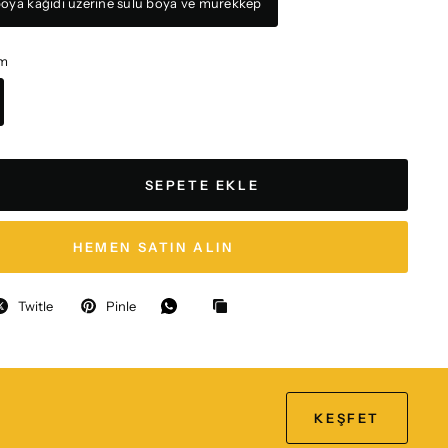
oya kağıdı üzerine sulu boya ve mürekkep
cm
SEPETE EKLE
HEMEN SATIN ALIN
Twitle
Pinle
KEŞFET